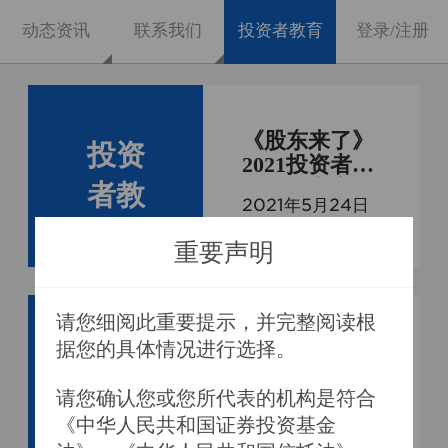
动态资讯
联系我们
投资者教育
登录/注册
《股东来了》
投资
2021投资者权
益知识竞赛，
者教
2021年5月24日
欢迎大家扫描
二维码（详见
重要声明
海报）参与注
册、答题。
请您细阅此重要提示，并完整阅读根
防范非法证券
据您的具体情况进行选择。

投资
期货宣传
请您确认您或您所代表的机构是符合
者教
2020年6月23日
《中华人民共和国证券投资基金