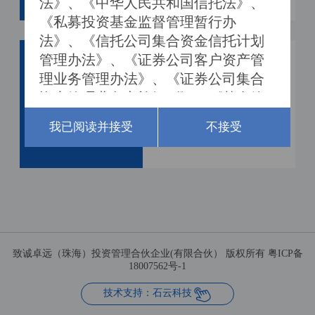
法》、《中华人民共和国信托法》、
《私募投资基金监督管理暂行办
法》、《信托公司集合资金信托计划
管理办法》、《证券公司客户资产管
投资者教育之
理业务管理办法》、《证券公司集合
投资
小白兔“奇妙
资产管理业务实施细则》、《基金管
森林历险记”
者教
理公司特定客户资产管理业务试点办
2018年9月14日
我已阅读并接受
不接受
法》及其他相关法律法规所认定的合
格投资者。

一、根据我国《私募投资基金监督管
理暂行办法》的规定，私募基金合格
投资者的标准如下：

1、具备相应风险识别能力和风险承担
致诚卓远（珠海）投资管理合伙企业(有限合伙） 版权所有 粤ICP备
能力，投资于单只私募基金的金额不
18007562号-1
低于100万元且符合下列相关标准的单

技术支持：石云科技
位和个人：
